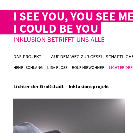
I SEE YOU, YOU SEE ME
I COULD BE YOU
INKLUSION BETRIFFT UNS ALLE
DAS PROJEKT
AUF DEM WEG ZUR GESELLSCHAFTLICH
HENRI SCHLANG
LISA FLOSS
ROLF NIEWÖHNER
LICHTER DER
Lichter der Großstadt – Inklusionsprojekt