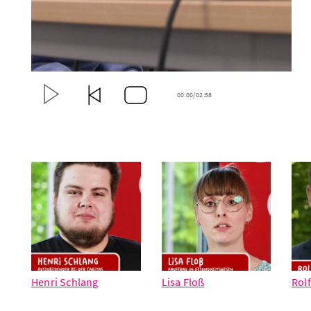
00:00/
02:58
Henri Schlang
Lisa Floß
Rol