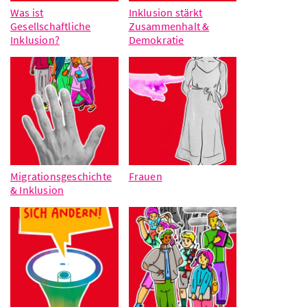
Was ist
Inklusion stärkt
Gesellschaftliche
Zusammenhalt &
Inklusion?
Demokratie
Migrationsgeschichte
Frauen
& Inklusion