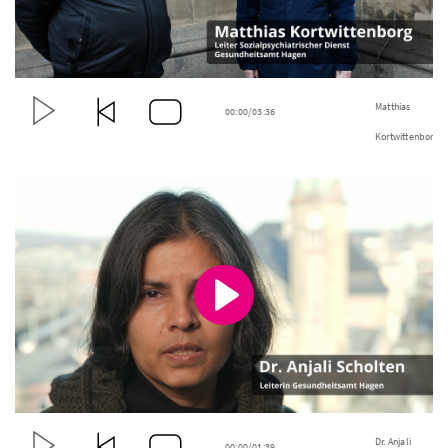
Matthias
00:00/
03:36
Kortwittenborg,
Leiter
Sozialpsychatris
Dienst
Gesundheitsamt
Hagen
Dr. Anjali
00:00/
01:39